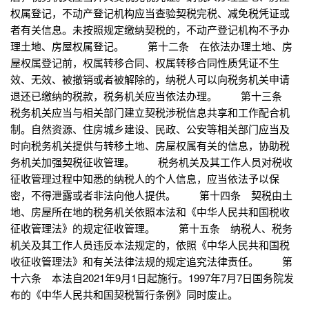
权属登记，不动产登记机构应当查验契税完税、减免税凭证或
者有关信息。未按照规定缴纳契税的，不动产登记机构不予办
理土地、房屋权属登记。 第十二条 在依法办理土地、房
屋权属登记前，权属转移合同、权属转移合同性质凭证不生
效、无效、被撤销或者被解除的，纳税人可以向税务机关申请
退还已缴纳的税款，税务机关应当依法办理。 第十三条
税务机关应当与相关部门建立契税涉税信息共享和工作配合机
制。自然资源、住房城乡建设、民政、公安等相关部门应当及
时向税务机关提供与转移土地、房屋权属有关的信息，协助税
务机关加强契税征收管理。 税务机关及其工作人员对税收
征收管理过程中知悉的纳税人的个人信息，应当依法予以保
密，不得泄露或者非法向他人提供。 第十四条 契税由土
地、房屋所在地的税务机关依照本法和《中华人民共和国税收
征收管理法》的规定征收管理。 第十五条 纳税人、税务
机关及其工作人员违反本法规定的，依照《中华人民共和国税
收征收管理法》和有关法律法规的规定追究法律责任。 第
十六条 本法自2021年9月1日起施行。1997年7月7日国务院发
布的《中华人民共和国契税暂行条例》同时废止。