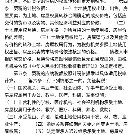
同地区、不同类型的住房的权属转移确定差别税率。 第四
条 契税的计税依据： （一）土地使用权出让、出售，房
屋买卖，为土地、房屋权属转移合同确定的成交价格，包括应
交付的货币以及实物、其他经济利益对应的价款； （二）
土地使用权互换、房屋互换，为所互换的土地使用权、房屋价
格的差额； （三）土地使用权赠与、房屋赠与以及其他没
有价格的转移土地、房屋权属行为，为税务机关参照土地使用
权出售、房屋买卖的市场价格依法核定的价格。 纳税人申
报的成交价格、互换价格差额明显偏低且无正当理由的，由税
务机关依照《中华人民共和国税收征收管理法》的规定核定。
第五条 契税的应纳税额按照计税依据乘以具体适用税率
计算。 第六条 有下列情形之一的，免征契税：
（一）国家机关、事业单位、社会团体、军事单位承受土地、
房屋权属用于办公、教学、医疗、科研、军事设施；
（二）非营利性的学校、医疗机构、社会福利机构承受土地、
房屋权属用于办公、教学、医疗、科研、养老、救助；
（三）承受荒山、荒地、荒滩土地使用权用于农、林、牧、渔
业生产； （四）婚姻关系存续期间夫妻之间变更土地、房
屋权属； （五）法定继承人通过继承承受土地、房屋权