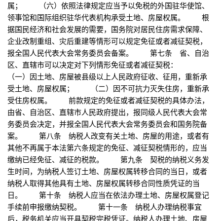
属； （六）依照法律规定应当予以免税的外国驻华使馆、
领事馆和国际组织驻华代表机构承受土地、房屋权属。 根
据国民经济和社会发展的需要，国务院对居民住房需求保障、
企业改制重组、灾后重建等情形可以规定免征或者减征契税，
报全国人民代表大会常务委员会备案。 第七条 省、自治
区、直辖市可以决定对下列情形免征或者减征契税：
（一）因土地、房屋被县级以上人民政府征收、征用，重新承
受土地、房屋权属； （二）因不可抗力灭失住房，重新承
受住房权属。 前款规定的免征或者减征契税的具体办法，
由省、自治区、直辖市人民政府提出，报同级人民代表大会常
务委员会决定，并报全国人民代表大会常务委员会和国务院备
案。 第八条 纳税人改变有关土地、房屋的用途，或者有
其他不再属于本法第六条规定的免征、减征契税情形的，应当
缴纳已经免征、减征的税款。 第九条 契税的纳税义务发
生时间，为纳税人签订土地、房屋权属转移合同的当日，或者
纳税人取得其他具有土地、房屋权属转移合同性质凭证的当
日。 第十条 纳税人应当在依法办理土地、房屋权属登记
手续前申报缴纳契税。 第十一条 纳税人办理纳税事宜
后，税务机关应当开具契税完税凭证。纳税人办理土地、房屋